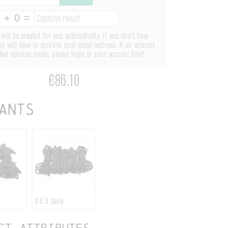
will be created for you automatically, if you don't have
ou will have to confirm your email address. If an account
Mail address exists, please login to your account first!
€86.10
ants
8.0
5 Seile