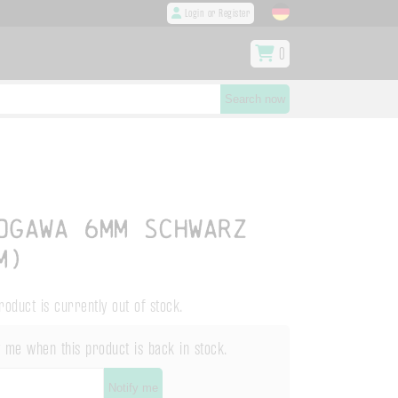
Login or Register
0
Search now
Ogawa 6mm schwarz
m)
roduct is currently out of stock.
 me when this product is back in stock.
Notify me