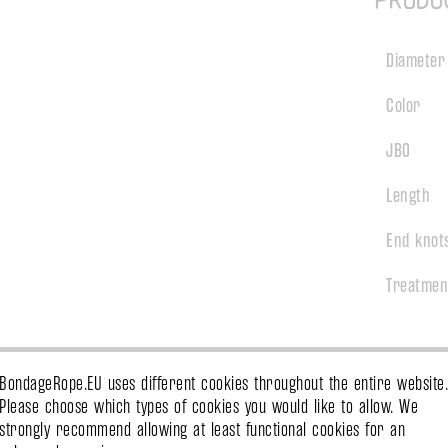
Produ
Diameter
Color
JBO
Length
End knot
Treatmen
Material
BondageRope.EU uses different cookies throughout the entire website.
Please choose which types of cookies you would like to allow. We
Set size
strongly recommend allowing at least functional cookies for an