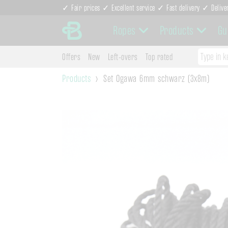
✓ Fair prices ✓ Excellent service ✓ Fast delivery ✓ Delive
Ropes
Products
Gu
Offers
New
Left-overs
Top rated
Products
Set Ogawa 6mm schwarz (3x8m)