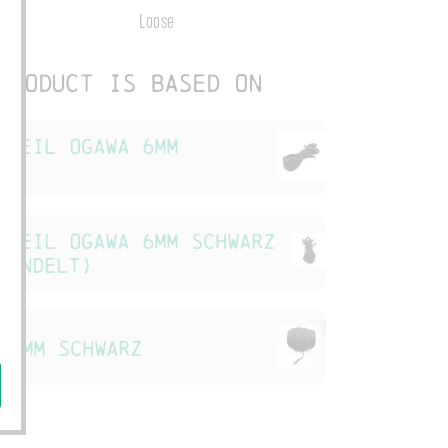
s
Loose
product is based on
lseil Ogawa 6mm
rz
lseil Ogawa 6mm schwarz
handelt)
 6mm schwarz