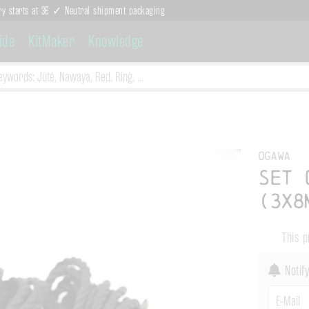
ry starts at 3€ ✓ Neutral shipment packaging
ide
KitMaker
Knowledge
Ogawa
Set 
(3x8
This p
Notify