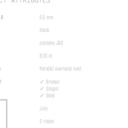
ct attributes
 Ø
6.0 mm
black
contains JBO
8.00 m
s
Parallel overhand knot
t
✓ Broken
✓ Singed
✓ Oiled
Jute
3 ropes