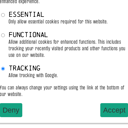
enhanced experience.
Tightnes
Essential
Only allow essential cookies required for this website.
This 
Functional
je acht Metern Länge.
Einze
Allow additional cookies for enhanced functions. This includes
tracking your recently visited products and other functions you
schwa
 6mm Durchmessern. Das Seil hat eine Länge von 8 
use on our website.
n.
Tracking
Einze
6mm Durchmessern. Das Seil hat eine Länge von 8 
Allow tracking with Google.
n.
(unbe
You can always change your settings using the link at the bottom of
Shibari. Insbesondere bei solchen, die eher klassisch 
our website.
Ogawa
s Herstellers, sondern ein Seilshop. Obwohl es 
Deny
Accept
rbeitet wird, so ist nicht sichergestellt, dass die 
 die Qualität variieren.
