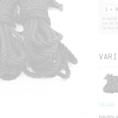
An account 
one, yet. Y
for this E-
Vari
8.0
3 Seile