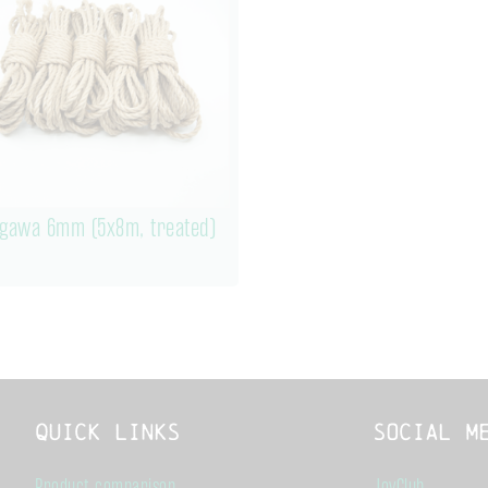
Ogawa 6mm (5x8m, treated)
Quick links
Social M
Product comparison
JoyClub