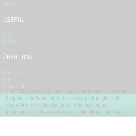
Twitter
Useful
Jobs
Reseller
Über Uns
Über Uns
Blog
Impressum
24.02.2026: Liebe Kund*innen - durch ein Problem in unserem
Kontakt
Shop war eine Bestellung mittels Paypal nicht möglich und
Allgemeine Geschäftsbedingungen
führte dazu, dass Bestellungen nicht korrekt bei uns
Datenschutz
eigegangen sind. Diese werden nun innerhalb der nächsten 2
Arbeitstage an Sie verschickt.