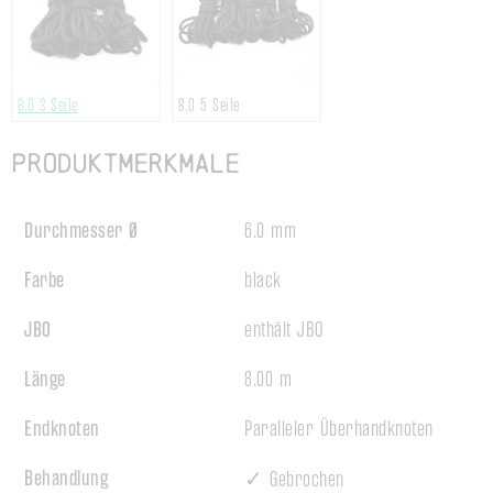
8.0
3 Seile
8.0
5 Seile
Produktmerkmale
Durchmesser Ø
6.0 mm
Farbe
black
JBO
enthält JBO
Länge
8.00 m
Endknoten
Paralleler Überhandknoten
Behandlung
✓ Gebrochen