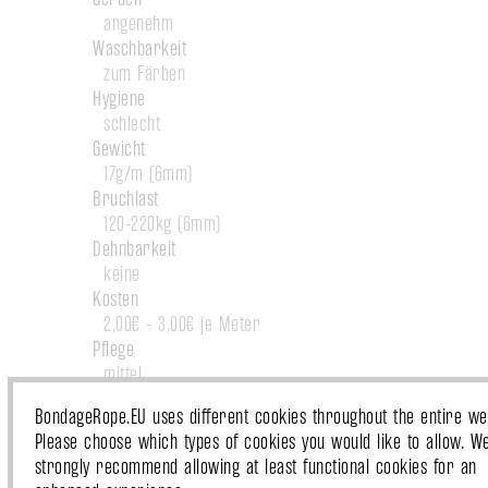
angenehm
Waschbarkeit
zum Färben
Hygiene
schlecht
Gewicht
17g/m (6mm)
Bruchlast
120-220kg (6mm)
Dehnbarkeit
keine
Kosten
2,00€ - 3,00€ je Meter
Pflege
mittel
BondageRope.EU uses different cookies throughout the entire web
Please choose which types of cookies you would like to allow. W
Hempex / Polyhanf
strongly recommend allowing at least functional cookies for an