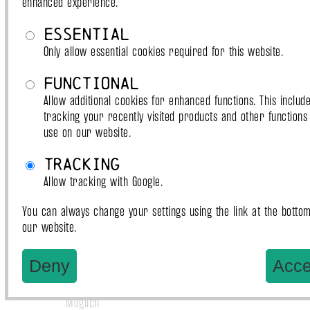
enhanced experience.
Essential
Only allow essential cookies required for this website.
Functional
Allow additional cookies for enhanced functions. This includ
tracking your recently visited products and other functions
use on our website.
Tracking
Allow tracking with Google.
You can always change your settings using the link at the bottom
Oberfläche
our website.
weich
Geruch
Deny
Acce
weniger als Hanf
Waschbarkeit
Möglich