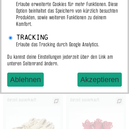
derzeit ausverkauft
derzeit ausverkauft
Erlaube erweiterte Cookies für mehr Funktionen. Diese
Option beinhaltet das Speichern von kürzlich besuchten
Produkten, sowie weiteren Funktionen zu deinem
Komfort.
Tracking
Erlaube das Tracking durch Google Analytics.
Du kannst deine Einstellungen jederzeit über den Link am
unteren Seitenrand ändern.
Set Nawaya 6,5mm lila
Set Nawaya 5,5mm
(3x8m, conditioned)
(3x8m, behandelt)
Ablehnen
Akzeptieren
derzeit ausverkauft
derzeit ausverkauft