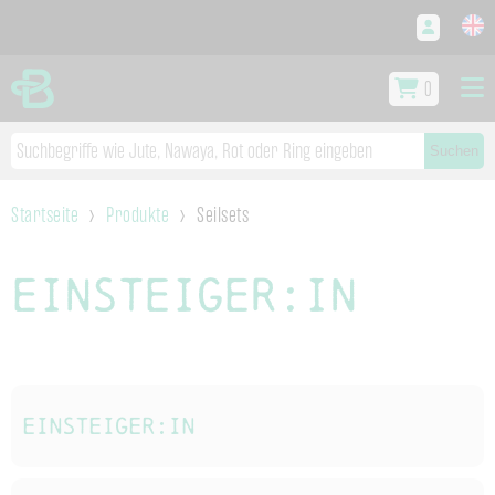
0
Suchen
Startseite
Produkte
Seilsets
Einsteiger:in
Einsteiger:in