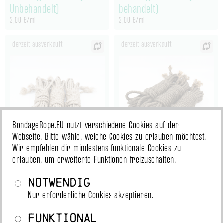
Unbehandelt)
behandelt)
3,00 €/ml
3,00 €/ml
derzeit ausverkauft
derzeit ausverkauft
BondageRope.EU nutzt verschiedene Cookies auf der
Webseite. Bitte wähle, welche Cookies zu erlauben möchtest.
Wir empfehlen dir mindestens funktionale Cookies zu
Set Leinenhanf 6mm
Set Nawaya 6,5mm
erlauben, um erweiterte Funktionen freizuschalten.
(3x8m, conditioned)
mossgrün (3x8m,
Notwendig
conditioned)
Nur erforderliche Cookies akzeptieren.
Funktional