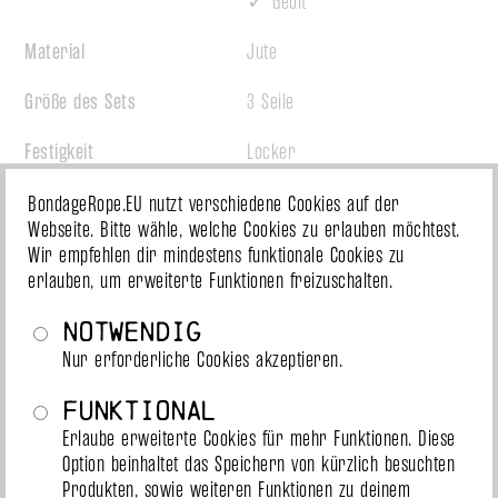
✓ Geölt
Material
Jute
Größe des Sets
3 Seile
Festigkeit
Locker
BondageRope.EU nutzt verschiedene Cookies auf der
Produktbeschreibung
Webseite. Bitte wähle, welche Cookies zu erlauben möchtest.
Wir empfehlen dir mindestens funktionale Cookies zu
Fesselfertiges Seilset aus Jute mit drei Seilen zu je acht Metern 
erlauben, um erweiterte Funktionen freizuschalten.
Länge.
Notwendig
Fesselfertiges Seil aus Jute mit acht Metern Länge.
Nur erforderliche Cookies akzeptieren.
Unbehandeltes Seil aus Jute mit acht Metern Länge.
Funktional
Erlaube erweiterte Cookies für mehr Funktionen. Diese
Clara ist eine Marke des Seilshops Esinem. Es ist ein JBO-freies 
Option beinhaltet das Speichern von kürzlich besuchten
Juteseil. Der vom Hersteller angegebene Durchmesser von 5,5mm 
Produkten, sowie weiteren Funktionen zu deinem
stimmt gut überein, wenn es nicht sogar zwischen 5mm und 