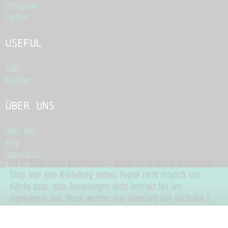
Instagram
Twitter
Useful
Jobs
Reseller
Über Uns
Über Uns
Blog
Impressum
24.02.2026: Liebe Kund*innen - durch ein Problem in unserem
Kontakt
Shop war eine Bestellung mittels Paypal nicht möglich und
Allgemeine Geschäftsbedingungen
führte dazu, dass Bestellungen nicht korrekt bei uns
Datenschutz
eigegangen sind. Diese werden nun innerhalb der nächsten 2
Arbeitstage an Sie verschickt.