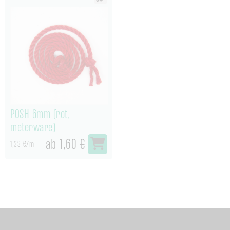
POSH 6mm (rot,
meterware)
ab 1,60 €
1,33 €/m