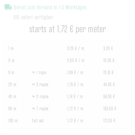
Bereit zum Versand in 1-3 Werktagen.
816 sofort verfügbar
starts at 1,72 € per meter
1 m
3,20 € / m
3,20 €
5 m
2,00 € / m
10,00 €
8 m
≈ 1 rope
1,89 € / m
15,10 €
25 m
≈ 3 ropes
1,76 € / m
44,00 €
40 m
≈ 5 ropes
1,74 € / m
69,50 €
60 m
≈ 7 ropes
1,72 € / m
103,50 €
100 m
full set
1,72 € / m
171,50 €