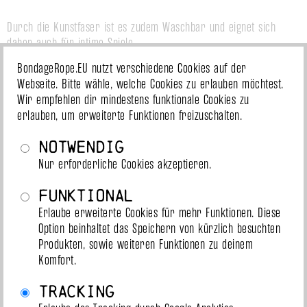
Durch die Kunstfaser ist es zudem Waschbar und eignet sich 
daher auch für intime Spiele.
BondageRope.EU nutzt verschiedene Cookies auf der
Webseite. Bitte wähle, welche Cookies zu erlauben möchtest.
Wir empfehlen dir mindestens funktionale Cookies zu
Ähnliche Produkte
erlauben, um erweiterte Funktionen freizuschalten.
Notwendig
versandbereit
versandbereit
Nur erforderliche Cookies akzeptieren.
Funktional
Erlaube erweiterte Cookies für mehr Funktionen. Diese
Option beinhaltet das Speichern von kürzlich besuchten
Produkten, sowie weiteren Funktionen zu deinem
Komfort.
Tracking