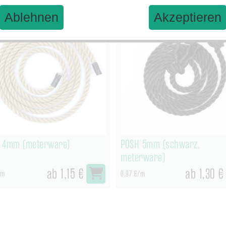
Ablehnen
Akzeptieren
 4mm (meterware)
POSH 5mm (schwarz,
meterware)
ab 1,15 €
ab 1,30 €
/m
0,97 €/m