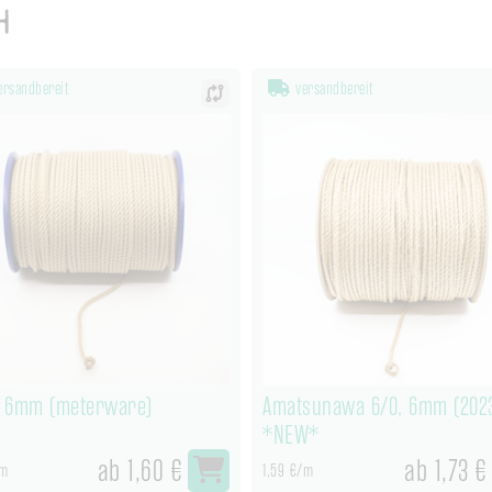
h
rsandbereit
versandbereit
 6mm (meterware)
Amatsunawa 6/0, 6mm (202
*NEW*
ab 1,60 €
ab 1,73 €
/m
1,59 €/m