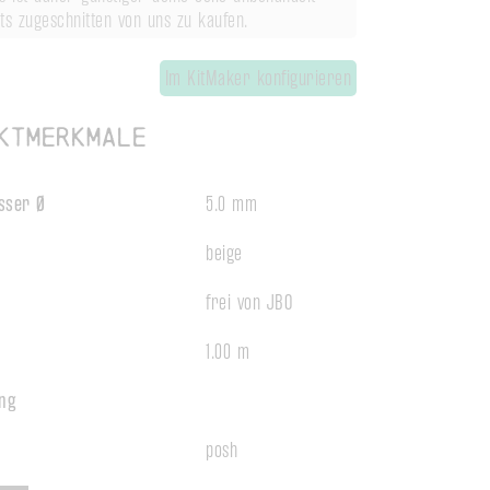
ts zugeschnitten von uns zu kaufen.
Im KitMaker konfigurieren
ktmerkmale
sser Ø
5.0 mm
beige
frei von JBO
1.00 m
ng
posh