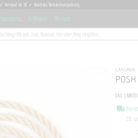
g ✓ Versand ab 3€ ✓ Neutrale Versandverpackung
fberatung
KitMaker
Wissen
Langman
POSH
SKU LMN5
Bereit
251 s