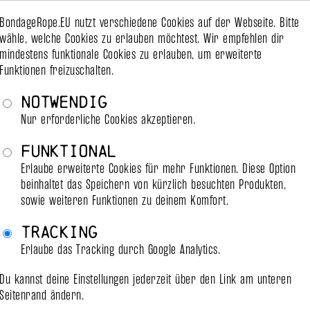
Festigkeit
BondageRope.EU nutzt verschiedene Cookies auf der Webseite. Bitte
wähle, welche Cookies zu erlauben möchtest. Wir empfehlen dir
mindestens funktionale Cookies zu erlauben, um erweiterte
Funktionen freizuschalten.
er Schifffahrt. Dort wird es vorallem dank der hohen 
Notwendig
Nur erforderliche Cookies akzeptieren.
unehmend als Ersatz für Suspension-Uplines oder zum 
as reguläre Fesseln kann es benutzt werden.

Funktional
Erlaube erweiterte Cookies für mehr Funktionen. Diese Option
gnet sich daher auch für intime Spiele.
beinhaltet das Speichern von kürzlich besuchten Produkten,
sowie weiteren Funktionen zu deinem Komfort.
Tracking
Erlaube das Tracking durch Google Analytics.
Du kannst deine Einstellungen jederzeit über den Link am unteren
Seitenrand ändern.
rsandbereit
versandbereit