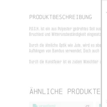
Produktbeschreibung
P.O.S.H. ist ein aus Polyester gedrehtes Seil aus d
Bruchlast und Witterunsbeständigkeit eingesetzt.

Durch die ähnliche Optik wie Jute, wird es aber z
Aufhängen von Bambus verwendet. Doch auch für d
Durch die Kunstfaser ist es zudem Waschbar und ei
Ähnliche Produkte
versandbereit
ve