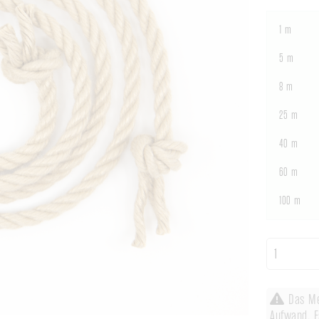
1 m
5 m
8 m
25 m
40 m
60 m
100 m
Das Me
Aufwand. E