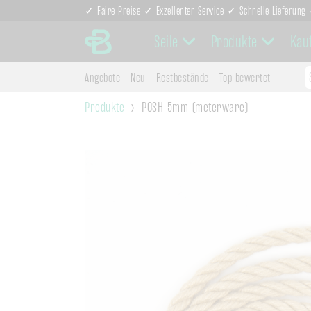
✓ Faire Preise ✓ Exzellenter Service ✓ Schnelle Lieferun
Seile
Produkte
Kau
Angebote
Neu
Restbestände
Top bewertet
Produkte
POSH 5mm (meterware)