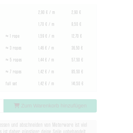
2,90 € / m
2,90 €
1,70 € / m
8,50 €
≈ 1 rope
1,59 € / m
12,70 €
≈ 3 ropes
1,46 € / m
36,50 €
≈ 5 ropes
1,44 € / m
57,50 €
≈ 7 ropes
1,42 € / m
85,50 €
full set
1,42 € / m
141,50 €
Zum Warenkorb hinzufügen
ssen und abschneiden von Meterware ist viel
s ist daher günstiger deine Seile unbehandelt