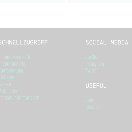
Schnellzugriff
Social Media
Produktvergleich
JoyClub
Produktmatrix
Instagram
Kaufberatung
Twitter
KitMaker
Wissen
Useful
Materialen
Versandinformationen
Jobs
Reseller