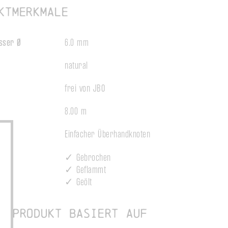
ktmerkmale
sser Ø
6.0 mm
natural
frei von JBO
8.00 m
n
Einfacher Überhandknoten
ng
✓ Gebrochen
✓ Geflammt
✓ Geölt
s Produkt basiert auf