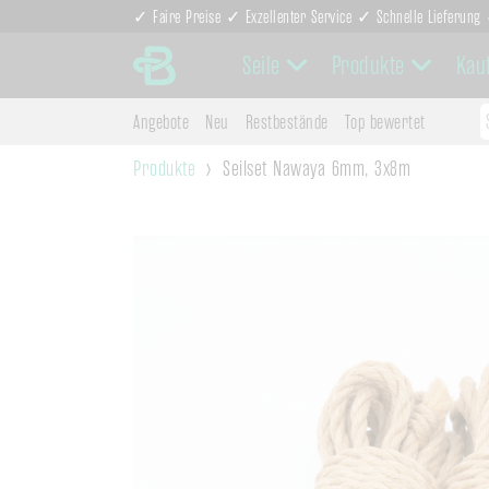
✓ Faire Preise ✓ Exzellenter Service ✓ Schnelle Lieferun
Seile
Produkte
Kau
Angebote
Neu
Restbestände
Top bewertet
Produkte
Seilset Nawaya 6mm, 3x8m