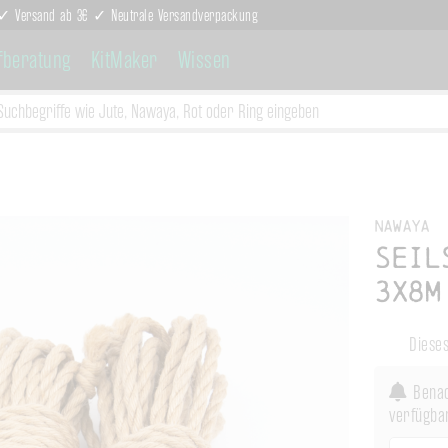
g ✓ Versand ab 3€ ✓ Neutrale Versandverpackung
fberatung
KitMaker
Wissen
Nawaya
Seil
3x8m
Dieses
Benac
verfügbar