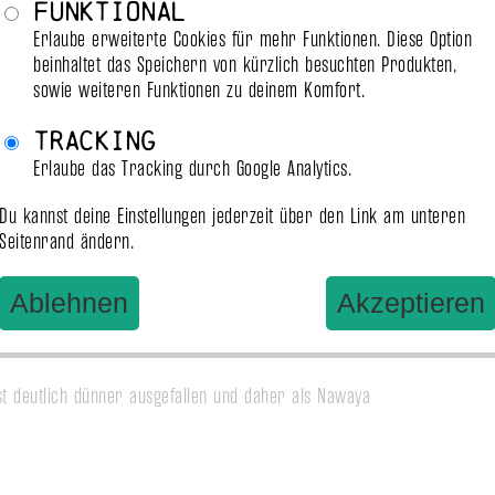
Funktional
je acht Metern Länge.
Einze
Erlaube erweiterte Cookies für mehr Funktionen. Diese Option
(Mosa
beinhaltet das Speichern von kürzlich besuchten Produkten,
ie handelt es sich um eine unserer Standardlängen.
sowie weiteren Funktionen zu deinem Komfort.
teller. Das Seil wird von uns nach Deutschland per 
Tracking
onate beträgt, sollte es nicht auf Lager sein.

Naway
Erlaube das Tracking durch Google Analytics.
besitzt daher keinen Geruch.

Du kannst deine Einstellungen jederzeit über den Link am unteren
Seitenrand ändern.
en Durchmessern und Farben erhältlich. Hierbei 
 besteht aus drei gedrehten Strängen und 8 Litzen.

Ablehnen
Akzeptieren
 geeignet, da sich die Spannung der drei Stränge 
änger benutzbar bleibt.

st deutlich dünner ausgefallen und daher als Nawaya 