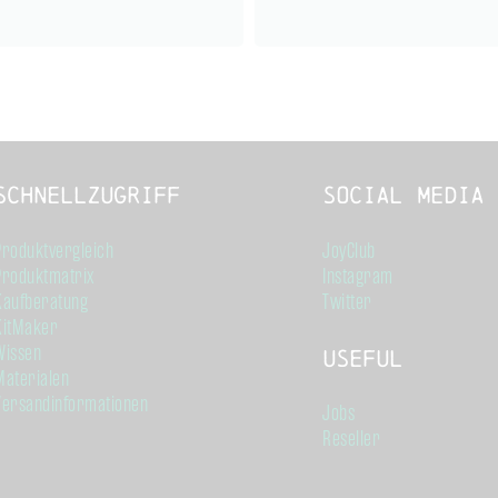
Schnellzugriff
Social Media
Produktvergleich
JoyClub
Produktmatrix
Instagram
Kaufberatung
Twitter
KitMaker
Wissen
Useful
Materialen
Versandinformationen
Jobs
Reseller