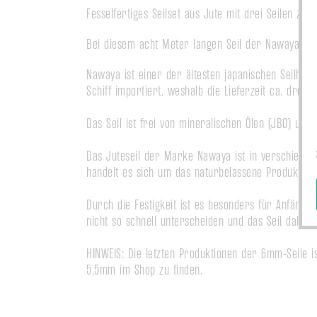
Fesselfertiges Seilset aus Jute mit drei Seilen zu 
Bei diesem acht Meter langen Seil der Nawaya-Ser
Nawaya ist einer der ältesten japanischen Seilhers
Schiff importiert, weshalb die Lieferzeit ca. drei M
Das Seil ist frei von mineralischen Ölen (JBO) und 
Das Juteseil der Marke Nawaya ist in verschieden
handelt es sich um das naturbelassene Produkt. Es
Durch die Festigkeit ist es besonders für Anfänger
nicht so schnell unterscheiden und das Seil daher l
HINWEIS: Die letzten Produktionen der 6mm-Seile i