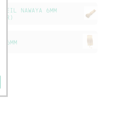
lseil Nawaya 6mm
fir)
a 6mm